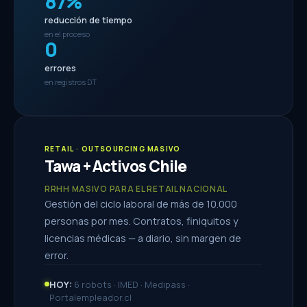
87%
reducción de tiempo
en el proceso
0
errores
en registros DT
RETAIL · OUTSOURCING MASIVO
Tawa + Activos Chile
RRHH MASIVO PARA EL RETAIL NACIONAL
Gestión del ciclo laboral de más de 10.000
personas por mes. Contratos, finiquitos y
licencias médicas — a diario, sin margen de
error.
HOY:
6 robots · IMED · Medipass ·
Portalempleador.cl