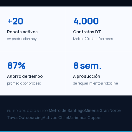
+20
4.000
Robots activos
Contratos DT
en producción hoy
Metro · 20 días · 0 errores
87%
8 sem.
Ahorro de tiempo
A producción
promedio por proceso
de requerimiento a robot live
Metro de Santiago
Minería Gran Norte
EN PRODUCCIÓN HOY
Tawa Outsourcing
Activos Chile
Marimaca Copper