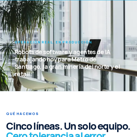
OPERACIÓN REAL, EN PRODUCCIÓN
Robots de software y agentes de IA
trabajando hoy para Metro de
Santiago, la gran minería del norte y el
retail.
QUÉ HACEMOS
Cinco líneas. Un solo equipo.
Cero tolerancia al error.