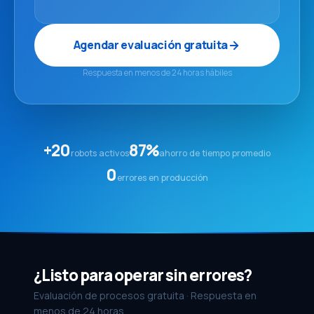
Agendar evaluación gratuita
Respuesta en menos de 24 horas hábiles
+20
87%
robots activos
ahorro de tiempo promedio
0
errores en producción
¿Listo para operar sin errores?
Evaluación de procesos gratuita · Respuesta en
menos de 24 horas