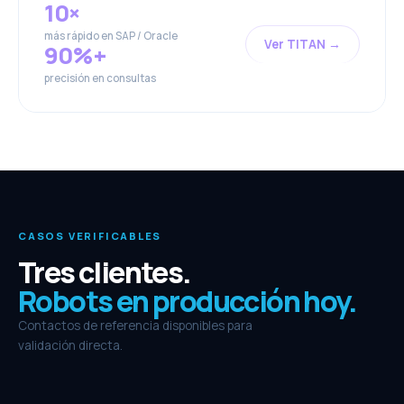
10×
más rápido en SAP / Oracle
Ver TITAN →
90%+
precisión en consultas
CASOS VERIFICABLES
Tres clientes.
Robots en producción hoy.
Contactos de referencia disponibles para
validación directa.