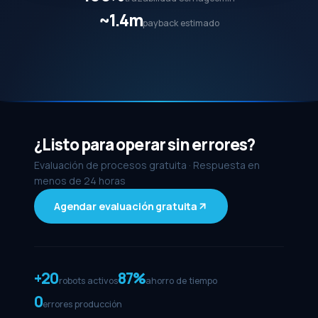
~1.4m
payback estimado
¿Listo para operar sin errores?
Evaluación de procesos gratuita · Respuesta en
menos de 24 horas
Agendar evaluación gratuita
+20
87%
robots activos
ahorro de tiempo
0
errores producción