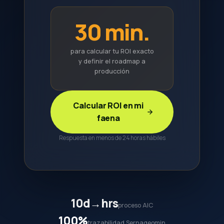
30 min.
para calcular tu ROI exacto
y definir el roadmap a
producción
Calcular ROI en mi
faena
Respuesta en menos de 24 horas hábiles
10d→hrs
proceso AIC
100%
trazabilidad Sernageomin