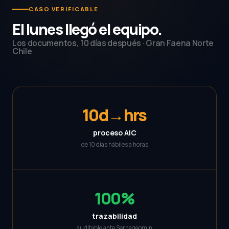
CASO VERIFICABLE
El lunes llegó el equipo.
Los documentos, 10 días después · Gran Faena Norte
Chile
10d→hrs
proceso AIC
de 10 días hábiles a horas
100%
trazabilidad
auditable ante Sernageomin