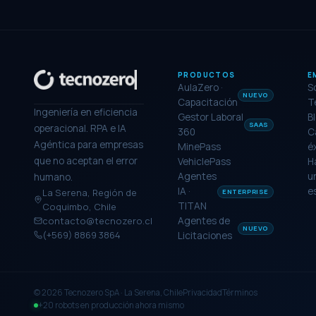
PRODUCTOS
E
AulaZero ·
S
NUEVO
Capacitación
T
Ingeniería en eficiencia
Gestor Laboral
B
SAAS
operacional. RPA e IA
360
C
Agéntica para empresas
MinePass
é
que no aceptan el error
VehiclePass
H
Agentes
u
humano.
IA ·
e
La Serena, Región de
ENTERPRISE
TITAN
Coquimbo, Chile
contacto@tecnozero.cl
Agentes de
NUEVO
(+569) 8869 3864
Licitaciones
©
2026
Tecnozero SpA · La Serena, Chile
Privacidad
Términos
+20 robots en producción ahora mismo